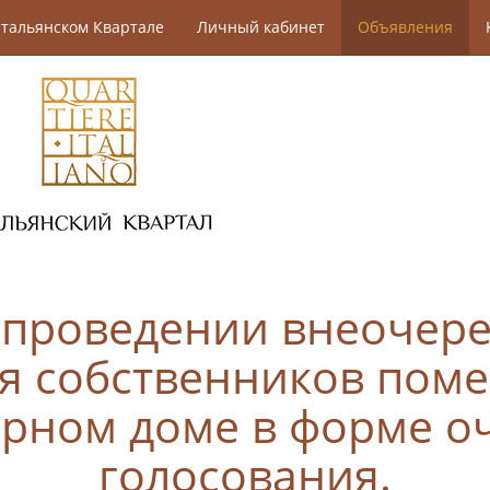
тальянском Квартале
Личный кабинет
Объявления
 проведении внеочере
я собственников пом
рном доме в форме о
голосования.