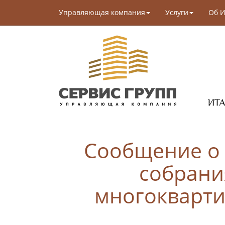
Управляющая компания
Услуги
Об И
Сообщение о
собрани
многокварти