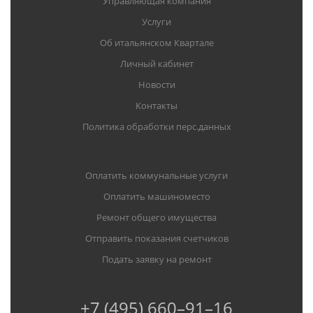
Управляющая компания
Услуги
Об итальянском Квартале
Личный кабинет
Новости
Контакты
Политика обработки перс.данных
Оплатить коммунальные услуги
Оплатить машиноместо
Ремонт общего имущества
Отправить показания счетчиков
Подать заявку на ремонт
+7 (495) 660–91–16