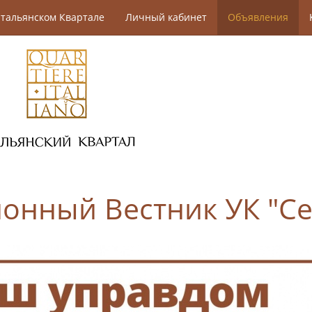
тальянском Квартале
Личный кабинет
Объявления
нный Вестник УК "Се