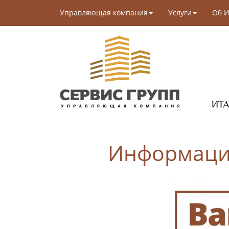
Управляющая компания
Услуги
Об И
Информацио