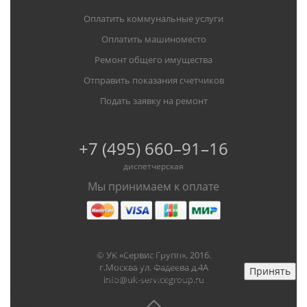
Оплатить коммунальные услуги
Оплатить машиноместо
Ремонт общего имущества
Отправить показания счетчиков
Подать заявку на ремонт
+7 (495) 660–91–16
диспетчерская
Мы принимаем к оплате
Данный веб-сайт использует cookie-файлы в
целях предоставления вам лучшего
© УК «Сервис Групп», 2016.
пользовательского опыта на нашем сайте.
г.Москва ул. Фадеева д.4А
Принять
Продолжая использовать данный сайт, вы
info@uk-servicegroup.ru
соглашаетесь с использованием нами cookie-
файлов.