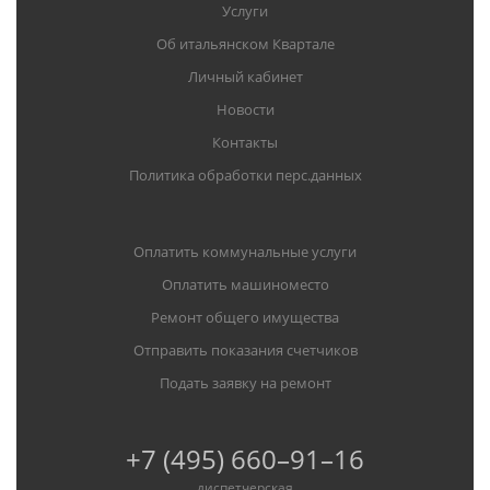
Услуги
Об итальянском Квартале
Личный кабинет
Новости
Контакты
Политика обработки перс.данных
Оплатить коммунальные услуги
Оплатить машиноместо
Ремонт общего имущества
Отправить показания счетчиков
Подать заявку на ремонт
+7 (495) 660–91–16
диспетчерская