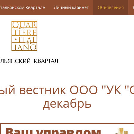
тальянском Квартале
Личный кабинет
Объявления
 вестник ООО "УК "С
декабрь