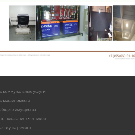
ь коммунальные услуги
ть машиноместо
общего имущества
ть показания счетчиков
заявку на ремонт